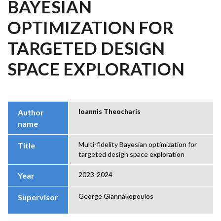
BAYESIAN
OPTIMIZATION FOR
TARGETED DESIGN
SPACE EXPLORATION
Ioannis Theocharis
Author
name
Multi-fidelity Bayesian optimization for
Title
targeted design space exploration
2023-2024
Year
George Giannakopoulos
Supervisor