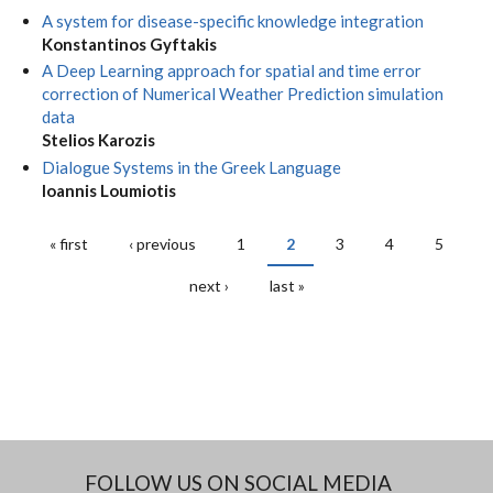
A system for disease-specific knowledge integration
Konstantinos Gyftakis
A Deep Learning approach for spatial and time error
correction of Numerical Weather Prediction simulation
data
Stelios Karozis
Dialogue Systems in the Greek Language
Ioannis Loumiotis
« first
‹ previous
1
2
3
4
5
PAGES
next ›
last »
FOLLOW US ON SOCIAL MEDIA