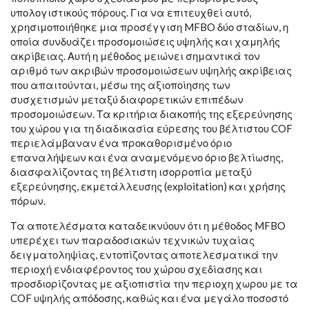
υπολογιστικούς πόρους. Για να επιτευχθεί αυτό,
χρησιμοποιήθηκε μια προσέγγιση MFBO δύο σταδίων, η
οποία συνδυάζει προσομοιώσεις υψηλής και χαμηλής
ακρίβειας. Αυτή η μέθοδος μειώνει σημαντικά τον
αριθμό των ακριβών προσομοιώσεων υψηλής ακρίβειας
που απαιτούνται, μέσω της αξιοποίησης των
συσχετισμών μεταξύ διαφορετικών επιπέδων
προσομοιώσεων. Τα κριτήρια διακοπής της εξερεύνησης
του χώρου για τη διαδικασία εύρεσης του βέλτιστου COF
περιελάμβαναν ένα προκαθορισμένο όριο
επαναλήψεων και ένα αναμενόμενο όριο βελτίωσης,
διασφαλίζοντας τη βέλτιστη ισορροπία μεταξύ
εξερεύνησης, εκμετάλλευσης (exploitation) και χρήσης
πόρων.
Τα αποτελέσματα καταδεικνύουν ότι η μέθοδος MFBO
υπερέχει των παραδοσιακών τεχνικών τυχαίας
δειγματοληψίας, εντοπίζοντας αποτελεσματικά την
περιοχή ενδιαφέροντος του χώρου σχεδίασης και
προσδιορίζοντας με αξιοπιστία την περιοχη χωρου με τα
COF υψηλής απόδοσης, καθώς και ένα μεγάλο ποσοστό