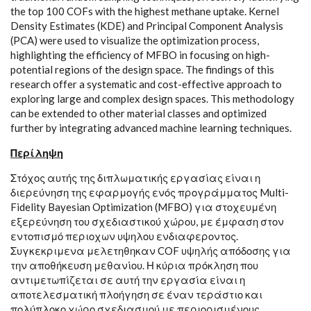
the top 100 COFs with the highest methane uptake. Kernel
Density Estimates (KDE) and Principal Component Analysis
(PCA) were used to visualize the optimization process,
highlighting the efficiency of MFBO in focusing on high-
potential regions of the design space. The findings of this
research offer a systematic and cost-effective approach to
exploring large and complex design spaces. This methodology
can be extended to other material classes and optimized
further by integrating advanced machine learning techniques.
Περίληψη
Στόχος αυτής της διπλωματικής εργασίας είναι η
διερεύνηση της εφαρμογής ενός προγράμματος Multi-
Fidelity Bayesian Optimization (MFBO) για στοχευμένη
εξερεύνηση του σχεδιαστικού χώρου, με έμφαση στον
εντοπισμό περιοχων υψηλου ενδιαφεροντος.
Συγκεκριμενα μελετηθηκαν COF υψηλής απόδοσης για
την αποθήκευση μεθανίου. Η κύρια πρόκληση που
αντιμετωπίζεται σε αυτή την εργασία είναι η
αποτελεσματική πλοήγηση σε έναν τεράστιο και
πολύπλοκο χώρο σχεδιασμού με περιορισμένους