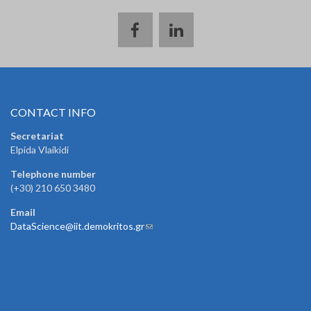
CONTACT INFO
Secretariat
Elpida Vlaikidi
Telephone number
(+30) 210 650 3480
Email
DataScience@iit.demokritos.gr
(link sends e-mail)