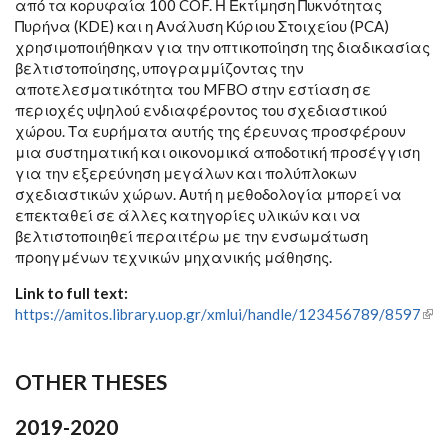
από τα κορυφαία 100 COF. Η Εκτίμηση Πυκνότητας
Πυρήνα (KDE) και η Ανάλυση Κύριου Στοιχείου (PCA)
χρησιμοποιήθηκαν για την οπτικοποίηση της διαδικασίας
βελτιστοποίησης, υπογραμμίζοντας την
αποτελεσματικότητα του MFBO στην εστίαση σε
περιοχές υψηλού ενδιαφέροντος του σχεδιαστικού
χώρου. Τα ευρήματα αυτής της έρευνας προσφέρουν
μια συστηματική και οικονομικά αποδοτική προσέγγιση
για την εξερεύνηση μεγάλων και πολύπλοκων
σχεδιαστικών χώρων. Αυτή η μεθοδολογία μπορεί να
επεκταθεί σε άλλες κατηγορίες υλικών και να
βελτιστοποιηθεί περαιτέρω με την ενσωμάτωση
προηγμένων τεχνικών μηχανικής μάθησης.
Link to full text:
https://amitos.library.uop.gr/xmlui/handle/123456789/8597
(link
ext
OTHER THESES
2019-2020