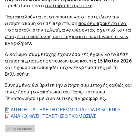
προθεσμία είναι
αυστηρά δεσμευτική
.
Παρακαλούνται οι απόφοιτοι να αποστείλουν την
αίτηση ακόμη και σε περίπτωση
που δεν πρόκειται να
παραστού
ν στην τελετή,
αναφέροντας σχετικά και τα
στοιχεία αποστολής του πτυχίου και των συνοδευτικών
εγγράφων
.
Δικαίωμα συμμετοχής έχουν όσοι/ες έχουν καταθέσει
αίτηση περάτωσης σπουδών
έως και τις 15 Μαΐου 2026
και έχουν τακτοποιήσει τυχόν εκκρεμότητες με τη
Βιβλιοθήκη.
Συνημμένα θα βρείτε την αίτηση συμμετοχής καθώς και
την επίσημη ανακοίνωση του Πανεπιστημίου
Πελοποννήσου με αναλυτικές πληροφορίες.
ΑΙΤΗΣΗ ΓΙΑ ΤΕΛΕΤΗ ΟΡΚΩΜΟΣΙΑΣ DATA SCIENCE
ΑΝΑΚΟΙΝΩΣΗ ΤΕΛΕΤΗΣ ΟΡΚΟΜΩΣΙΑΣ
Announcement