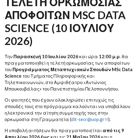
ΤΕΛΕΤΉ ΟΡΚΩΜΟΣΊΑΣ
ΑΠΟΦΟΊΤΩΝ MSC DATA
SCIENCE (10 ΙΟΥΛΊΟΥ
2026)
Την
Παρασκευή 10 Ιουλίου 2026
και ώρα
12:00 μ.μ
. θα
πραγματοποιηθεί η τελετή ορκωμοσίας των αποφοίτων
του
Προγράμματος Μεταπτυχιακών Σπουδών MSc Data
Science
του Τμήματος Πληροφορικής και
Τηλεπικοινωνιών, στο Αμφιθέατρο «Αντώνιος
Μπουκουβάλας» του Πανεπιστημίου Πελοποννήσου.
Οι φοιτητές που έχουν ολοκληρώσει επιτυχώς τις
σπουδές τους στο πρόγραμμα καλούνται να υποβάλουν
ηλεκτρονικά την αίτηση συμμετοχής τους στην
ορκωμοσία στη Γραμματεία (
dit-secr@uop.gr
(link sends e-
).
mail)
Η υποβολή αιτήσεων θα πραγματοποιείται
από τις 9
Απριλίου 2026
έως
και τις
21 Μαΐου 2026
και η