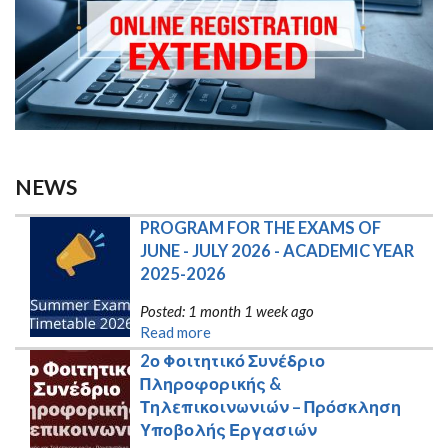
NEWS
PROGRAM FOR THE EXAMS OF 
JUNE - JULY 2026 - ACADEMIC YEAR 
2025-2026
Posted: 1 month 1 week ago
Read more
2ο Φοιτητικό Συνέδριο 
Πληροφορικής & 
Τηλεπικοινωνιών – Πρόσκληση 
Υποβολής Εργασιών